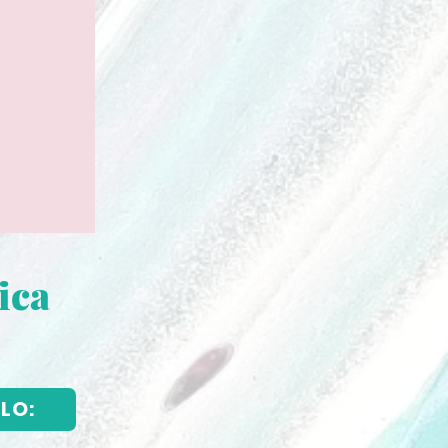
ica
LO: