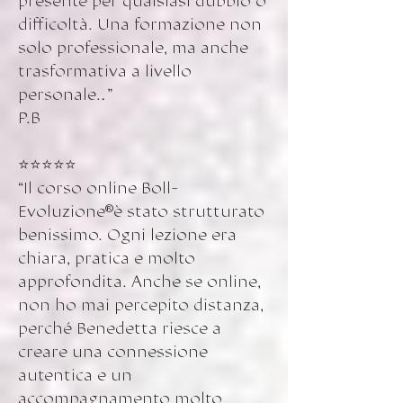
presente per qualsiasi dubbio o
difficoltà. Una formazione non
solo professionale, ma anche
trasformativa a livello
personale…”
P.B
⭐️⭐️⭐️⭐️⭐️
“Il corso online Boll-
Evoluzione®️è stato strutturato
benissimo. Ogni lezione era
chiara, pratica e molto
approfondita. Anche se online,
non ho mai percepito distanza,
perché Benedetta riesce a
creare una connessione
autentica e un
accompagnamento molto