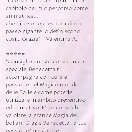
“Il corso mi ha aperto un altro
capitolo del mio percorso come
animatrice...
che dire sono cresciuta di un
passo gigante lo definiscono
così... Grazie” – Valentina A.
⭐️⭐️⭐️⭐️⭐️
“Consiglio questo corso unico e
speciale, Benedetta ti
accompagna con cura e
passione nel Magico mondo
delle Bolle e come poterle
utilizzare in ambito preventivo
ed educativo. E’ un corso che
va oltre la grande Magia dei
bollari. Grazie Benedetta, la tua
passione/missione è