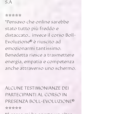
S.A
⭐️⭐️⭐️⭐️⭐️
“Pensavo che online sarebbe
stato tutto più freddo e
distaccato… invece il corso Boll-
Evoluzione®️ è riuscito ad
emozionarmi tantissimo.
Benedetta riesce a trasmettere
energia, empatia e competenza
anche attraverso uno schermo.
ALCUNE TESTIMONIANZE DEI
PARTECIPANTI AL CORSO IN
PRESENZA BOLL-EVOLUZIONE®
⭐️⭐️⭐️⭐️⭐️